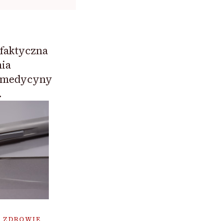
 faktyczna
nia
 medycyny
.
ZDROWIE