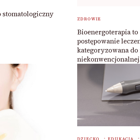
p stomatologiczny
ZDROWIE
Bioenergoterapia to
postępowanie lecze
kategoryzowana do
niekonwencjonalnej
DZIECKO
EDUKACJA