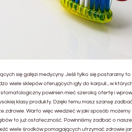
ających się gałęzi medycyny. Jeśli tylko się postaramy 
dzo wiele sklepów oferujących igły do karpuli , w któ
p stomatologiczny powinien mieć szeroką ofertę i wpr
sokiej klasy produkty. Dzięki temu masz szansę zadbać
sze zdrowie. Warto więc wiedzieć w jaki sposób możemy 
ów to już ostateczność. Powinniśmy zadbać o nasze zę
źć wiele środków pomagających utrzymać zdrowie jamy