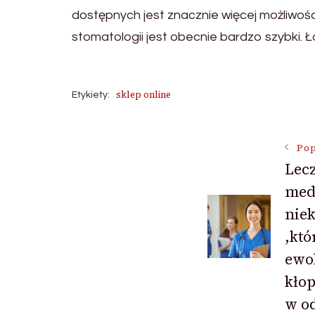
dostępnych jest znacznie więcej możliwoś
stomatologii jest obecnie bardzo szybki. 
sklep online
Etykiety:
Nawigac
Pop
Lecz
med
wpisu
nie
,któ
ewo
kło
w od