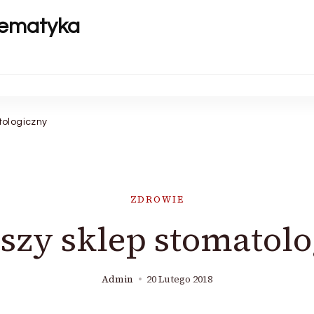
tematyka
tologiczny
ZDROWIE
szy sklep stomatol
Admin
20 Lutego 2018