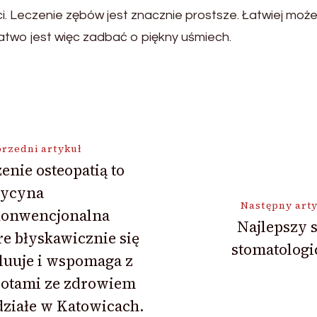
ci. Leczenie zębów jest znacznie prostsze. Łatwiej mo
Łatwo jest więc zadbać o piękny uśmiech.
ja
rzedni artykuł
enie osteopatią to
ycyna
Następny art
konwencjonalna
Najlepszy 
re błyskawicznie się
stomatologi
luuje i wspomaga z
potami ze zdrowiem
ziałe w Katowicach.