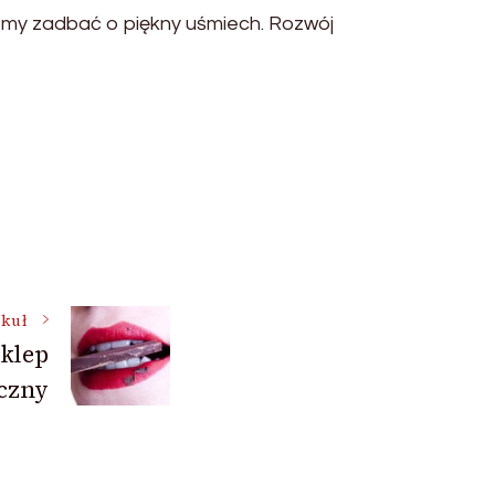
żemy zadbać o piękny uśmiech. Rozwój
ykuł
sklep
czny