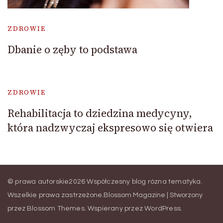
ZDROWIE
Dbanie o zęby to podstawa
ZDROWIE
Rehabilitacja to dziedzina medycyny,
która nadzwyczaj ekspresowo się otwiera
© prawa autorskie2026
Współczesny blog rózna tematyka
.
Wszelkie prawa zastrzeżone.
Blossom Magazine | Stworzony
przez
Blossom Themes
.
Wspierany przez
WordPress
.