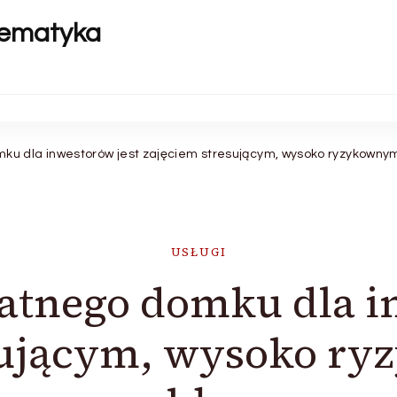
tematyka
u dla inwestorów jest zajęciem stresującym, wysoko ryzykowny
USŁUGI
tnego domku dla in
sującym, wysoko r