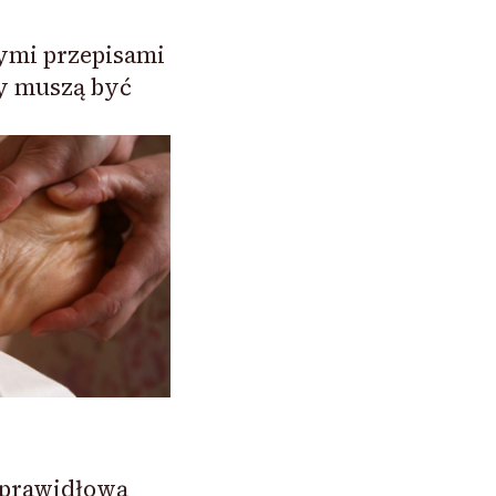
nymi przepisami
y muszą być
 prawidłową