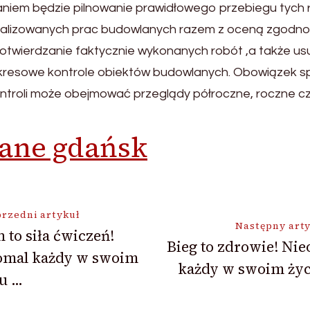
niem będzie pilnowanie prawidłowego przebiegu tych
i realizowanych prac budowlanych razem z oceną zgod
potwierdzanie faktycznie wykonanych robót ,a także usun
kresowe kontrole obiektów budowlanych. Obowiązek sp
ntroli może obejmować przeglądy półroczne, roczne czy
ane gdańsk
ja
rzedni artykuł
Następny art
 to siła ćwiczeń!
Bieg to zdrowie! Ni
omal każdy w swoim
każdy w swoim życ
u …