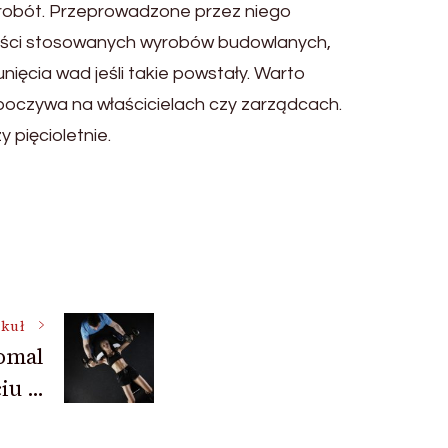
 robót. Przeprowadzone przez niego
ności stosowanych wyrobów budowlanych,
ięcia wad jeśli takie powstały. Warto
oczywa na właścicielach czy zarządcach.
 pięcioletnie.
ykuł
eomal
iu …