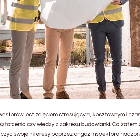
estorów jest zajęciem stresującym, kosztownym i cza
ztałcenia czy wiedzy z zakresu budowlanki. Co zatem 
yć swoje interesy poprzez angaż Inspektora nadzoru 