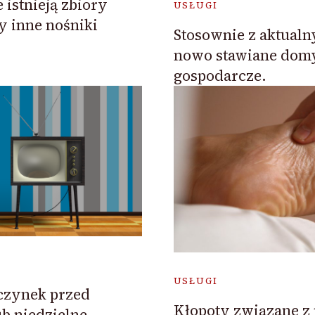
 istnieją zbiory
USŁUGI
zy inne nośniki
Stosownie z aktual
nowo stawiane dom
gospodarcze.
USŁUGI
zynek przed
Kłopoty związane z
ub niedzielne