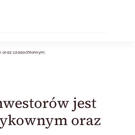
m oraz czasochłonnym.
westorów jest
yzykownym oraz