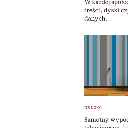
W każdej spółce
treści, dyski c
danych.
USŁUGI
Samotny wypoc
telewizorem, l